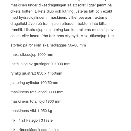
maskinen under dikesdragningen så att röret ligger jämnt på
dikets botten. Dikets djup och lutning justeras lätt och exakt
med hydraulcylindern i maskinen, vilket bevarar traktorns
drageffekt även på framhjulen eftersom traktorn inte lättar
framtill. Dikets djup och lutning kan kontrolleras med hjälp av
gallret eller lasern från traktorns styrhytt. Max. dikesdjup 1 m.
storlek på rör som ska nedläggas 50–80 mm
max. dikesdjup 1000 mm
inställning av gruslager 0–1000 mm
rymlig grustratt 850 x 1450mm
justering cylinder 100/50mm
maskinens totallängd 3900 mm
maskinens totalhöjd 1800 mm
maskinens vikt 1 050 kg
inkl. 1 st kategori 3 fäste
inkl. rörnedläggningsställning