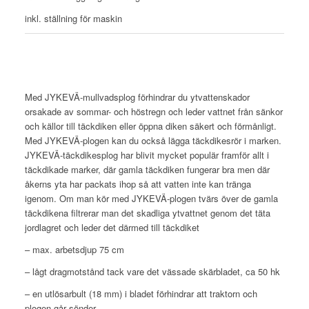
inkl. ställning för maskin
Med JYKEVÄ-mullvadsplog förhindrar du ytvattenskador
orsakade av sommar- och höstregn och leder vattnet från sänkor
och källor till täckdiken eller öppna diken säkert och förmånligt.
Med JYKEVÄ-plogen kan du också lägga täckdikesrör i marken.
JYKEVÄ-täckdikesplog har blivit mycket populär framför allt i
täckdikade marker, där gamla täckdiken fungerar bra men där
åkerns yta har packats ihop så att vatten inte kan tränga
igenom. Om man kör med JYKEVÄ-plogen tvärs över de gamla
täckdikena filtrerar man det skadliga ytvattnet genom det täta
jordlagret och leder det därmed till täckdiket
– max. arbetsdjup 75 cm
– lågt dragmotstånd tack vare det vässade skärbladet, ca 50 hk
– en utlösarbult (18 mm) i bladet förhindrar att traktorn och
plogen går sönder