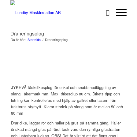
Draneringsplog
Du är här:
Startsida
/
Draneringsplog
JYKEVÄ täckdikesplog för enkel och snabb nedläggning av
slang i åkermark mm. Max. dikesdjup 80 cm. Dikets djup och
lutning kan kontrolleras med hjälp av gallret eller lasern från
traktorns styrhytt. Klarar storlek på slang som är mellan 50 och
80 mm
Drar dike, lägger rör och häller på grus på samma gång. Häller
önskad mängd grus på röret tack vare den rymliga grustratten
och justerbara luckan. OBS! Det är viktigt att det finns grus i