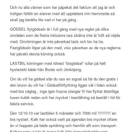
Och nu alla vänner som har påpekat det faktum att jag är och
troligen förblir en slarver med att uppdatera min hemmsida så
skall jag berätta lite vad vi har på gång .
GÖDSEL flytgödseln är i full gång med nya regler på olika
områden som de flesta inklusive oss skälva inte är fullt så nöjda
med. Omrörningen är inte påverkad tack och lov ha ha.
Fastgödseln löper på den med, viss påverkan av de nya reglerna
har påvekt denna körning också.
LASTBIL körningen med rötrest ”biogödsel” rullar på helt
hysteriskt både från Borås och Jönköping.
Om du vill ha gödsel slår du oss en signal så får du den gratis i
den brunn du vill ha ! Gödselförflyttning ligger väl i tiden också
med bra väglag , inga igen frusna slangar Vi har flyttat åtskilliga
tusen kubik redan och har mycket i beställning så beställ i tid för
bästa service.
Den 12/10-10 var lastbilen 5 månader och 7000 mil !!!!!!!!!!! en
bra nystart. Kalk har också varit på agendan bra mycket oftare
än vi hoppats på både spridning och framför allt som transport .
Kalken som vi kör är mesa kalk från massaindustrin som