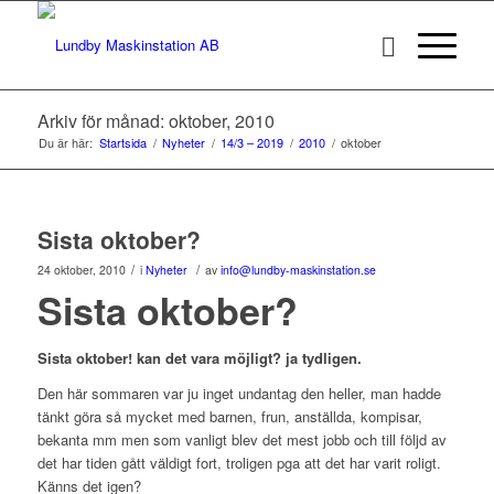
Arkiv för månad: oktober, 2010
Du är här:
Startsida
/
Nyheter
/
14/3 – 2019
/
2010
/
oktober
Sista oktober?
/
/
24 oktober, 2010
i
Nyheter
av
info@lundby-maskinstation.se
Sista oktober?
Sista oktober! kan det vara möjligt? ja tydligen.
Den här sommaren var ju inget undantag den heller, man hadde
tänkt göra så mycket med barnen, frun, anställda, kompisar,
bekanta mm men som vanligt blev det mest jobb och till följd av
det har tiden gått väldigt fort, troligen pga att det har varit roligt.
Känns det igen?