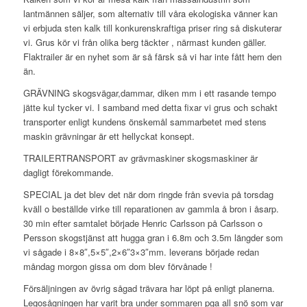
lantmännen säljer, som alternativ till våra ekologiska vänner kan
vi erbjuda sten kalk till konkurenskraftiga priser ring så diskuterar
vi. Grus kör vi från olika berg täckter , närmast kunden gäller.
Flaktrailer är en nyhet som är så färsk så vi har inte fått hem den
än.
GRÄVNING skogsvägar,dammar, diken mm i ett rasande tempo
jätte kul tycker vi. I samband med detta fixar vi grus och schakt
transporter enligt kundens önskemål sammarbetet med stens
maskin grävningar är ett hellyckat konsept.
TRAILERTRANSPORT av grävmaskiner skogsmaskiner är
dagligt förekommande.
SPECIAL ja det blev det när dom ringde från svevia på torsdag
kväll o beställde virke till reparationen av gammla å bron i åsarp.
30 min efter samtalet började Henric Carlsson på Carlsson o
Persson skogstjänst att hugga gran i 6.8m och 3.5m längder som
vi sågade i 8×8″,5×5″,2×6″3×3″mm. leverans började redan
måndag morgon gissa om dom blev förvånade !
Försäljningen av övrig sågad trävara har löpt på enligt planerna.
Legosågningen har varit bra under sommaren pga all snö som var