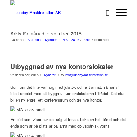
Arkiv för månad: december, 2015
Du är här:
Startsida
/
Nyheter
/
14/3 – 2019
/
2015
/
december
Utbyggnad av nya kontorslokaler
/
/
22 december, 2015
i
Nyheter
av
info@lundby-maskinstation.se
Som om det inte var nog med julstök och allt annat, så har vi
inlett arbetet med att bygga ut kontorslokalerna i Trädet. Det ska
bli en ny entré, ett konferensrum och tre nya kontor.
En bild som visar hur det såg ut innan. Lokalen helt tömd och det
enda som är på plats är pallarna med golvspån-skivorna.