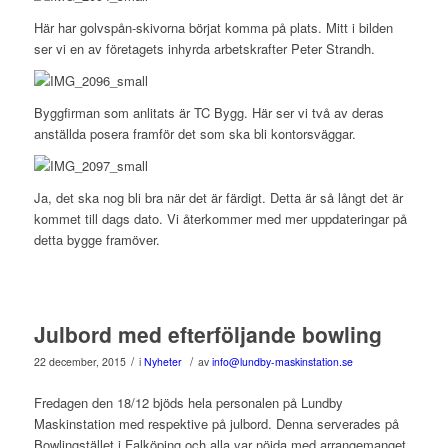
Här har golvspån-skivorna börjat komma på plats. Mitt i bilden
ser vi en av företagets inhyrda arbetskrafter Peter Strandh.
Byggfirman som anlitats är TC Bygg. Här ser vi två av deras
anställda posera framför det som ska bli kontorsväggar.
Ja, det ska nog bli bra när det är färdigt. Detta är så långt det är
kommet till dags dato. Vi återkommer med mer uppdateringar på
detta bygge framöver.
Julbord med efterföljande bowling
/
/
22 december, 2015
i
Nyheter
av
info@lundby-maskinstation.se
Fredagen den 18/12 bjöds hela personalen på Lundby
Maskinstation med respektive på julbord. Denna serverades på
Bowlingstället i Falköping och alla var nöjda med arrangemanget