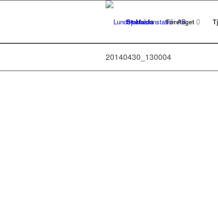
Startsida
Företaget
T
20140430_130004