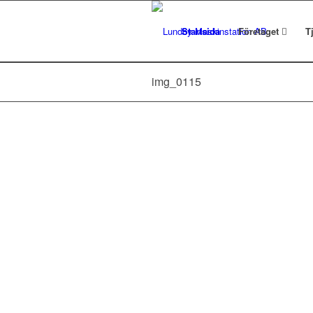
Startsida
Företaget
T
img_0115