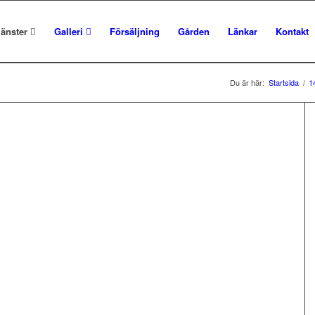
jänster
Galleri
Försäljning
Gården
Länkar
Kontakt
Du är här:
Startsida
/
1