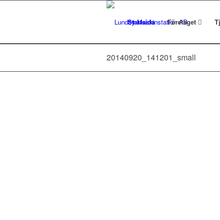
Startsida
Företaget
T
20140920_141201_small