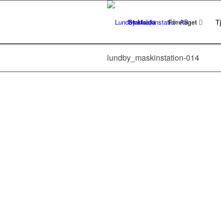
Startsida
Företaget
T
lundby_maskinstation-014