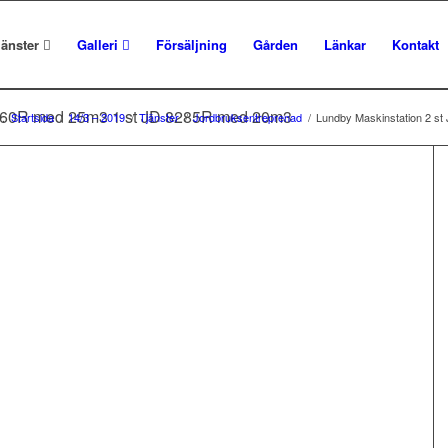
jänster
Galleri
Försäljning
Gården
Länkar
Kontakt
8360R med 25m3 1 st JD 8285R med 20m3
r:
Startsida
/
14/3 – 2019
/
Tjänster
/
Jordbruksentreprenad
/
Lundby Maskinstation 2 s