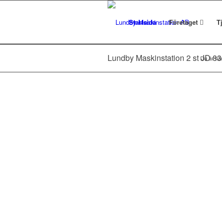
Startsida
Företaget
T
Lundby Maskinstation 2 st JD 
Du är hä